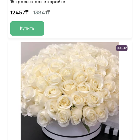
15 красных роз в коробке
12457₸
13841₸
Купить
0-0-12