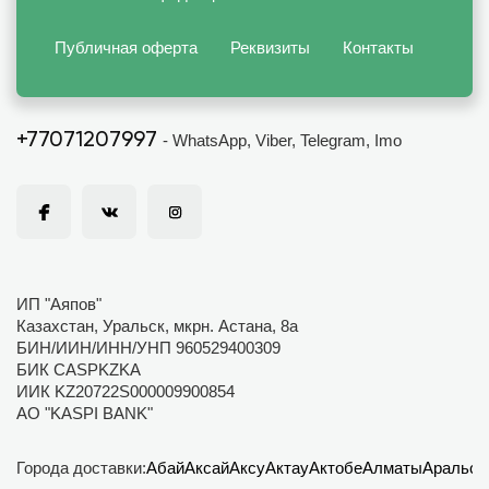
Публичная оферта
Реквизиты
Контакты
+77071207997
- WhatsApp, Viber, Telegram, Imo
ИП "Аяпов"
Казахстан, Уральск, мкрн. Астана, 8а
БИН/ИИН/ИНН/УНП 960529400309
БИК CASPKZKA
ИИК KZ20722S000009900854
АО "KASPI BANK"
Города доставки:
Абай
Аксай
Аксу
Актау
Актобе
Алматы
Аральск