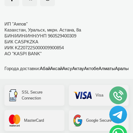
ИП "Аяпов"
Казахстан, Уральск, мкрн. Астана, 8а
БИН/ИИН/ИНН/УНП 960529400309
БИК CASPKZKA
ИИК KZ20722S000009900854
АО "KASPI BANK"
Города доставки:
Абай
Аксай
Аксу
Актау
Актобе
Алматы
Аральск
SSL Secure
Visa
Connection
MasterCard
Google Secure