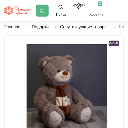
0
Уральск
Поиск
Корзина
Главная
Подарки
Сопутствующие товары
Бол
0-0-12