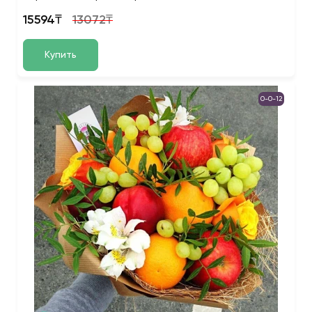
15594₸
13072₸
Купить
0-0-12