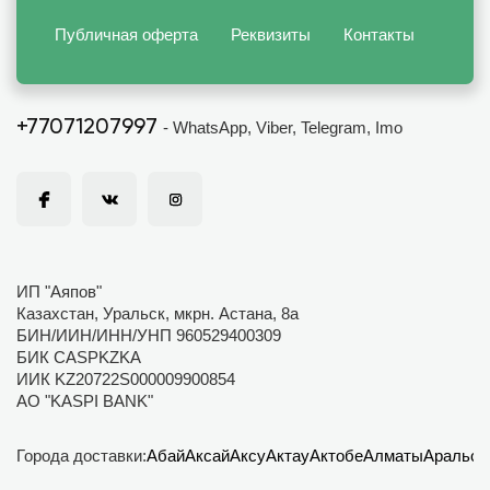
Публичная оферта
Реквизиты
Контакты
+77071207997
- WhatsApp, Viber, Telegram, Imo
ИП "Аяпов"
Казахстан, Уральск, мкрн. Астана, 8а
БИН/ИИН/ИНН/УНП 960529400309
БИК CASPKZKA
ИИК KZ20722S000009900854
АО "KASPI BANK"
Города доставки:
Абай
Аксай
Аксу
Актау
Актобе
Алматы
Аральск