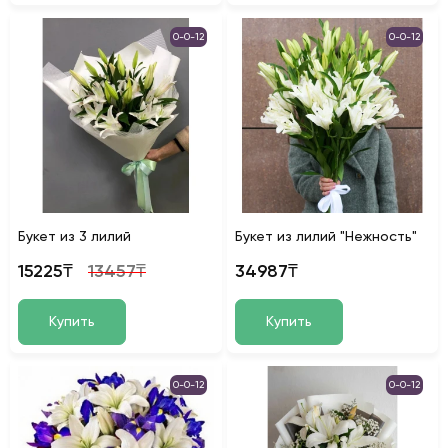
0-0-12
0-0-12
Букет из 3 лилий
Букет из лилий "Нежность"
15225₸
13457₸
34987₸
Купить
Купить
0-0-12
0-0-12