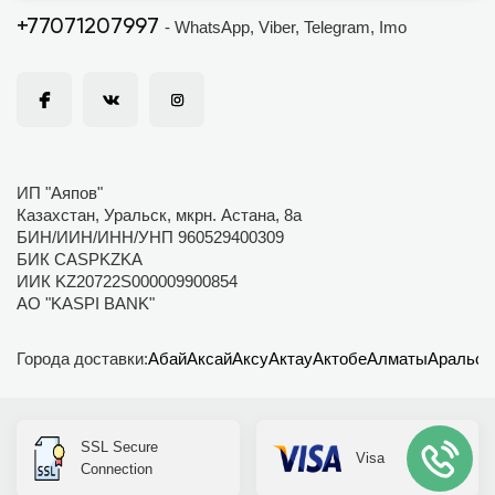
+77071207997
- WhatsApp, Viber, Telegram, Imo
ИП "Аяпов"
Казахстан, Уральск, мкрн. Астана, 8а
БИН/ИИН/ИНН/УНП 960529400309
БИК CASPKZKA
ИИК KZ20722S000009900854
АО "KASPI BANK"
Города доставки:
Абай
Аксай
Аксу
Актау
Актобе
Алматы
Аральск
SSL Secure
Visa
Connection