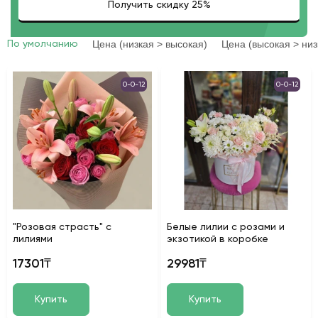
Цена (низкая > высокая)
Цена (высокая > низ
По умолчанию
0-0-12
0-0-12
"Розовая страсть" с
Белые лилии с розами и
лилиями
экзотикой в коробке
17301₸
29981₸
Купить
Купить