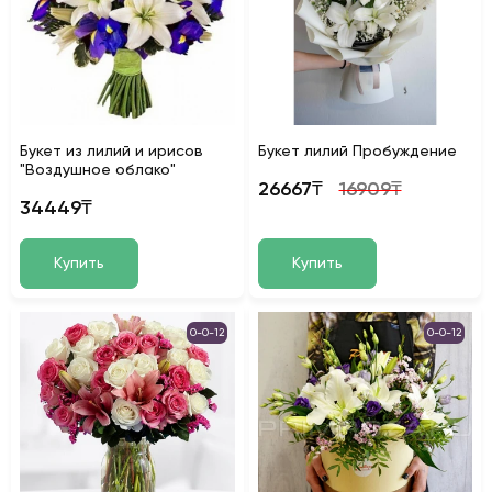
Букет из лилий и ирисов
Букет лилий Пробуждение
"Воздушное облако"
26667₸
16909₸
34449₸
Купить
Купить
0-0-12
0-0-12