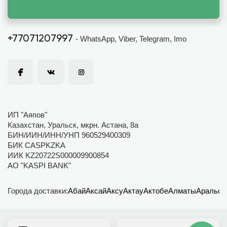
+77071207997
- WhatsApp, Viber, Telegram, Imo
ИП "Аяпов"
Казахстан, Уральск, мкрн. Астана, 8а
БИН/ИИН/ИНН/УНП 960529400309
БИК CASPKZKA
ИИК KZ20722S000009900854
АО "KASPI BANK"
Города доставки:
Абай
Аксай
Аксу
Актау
Актобе
Алматы
Аральск