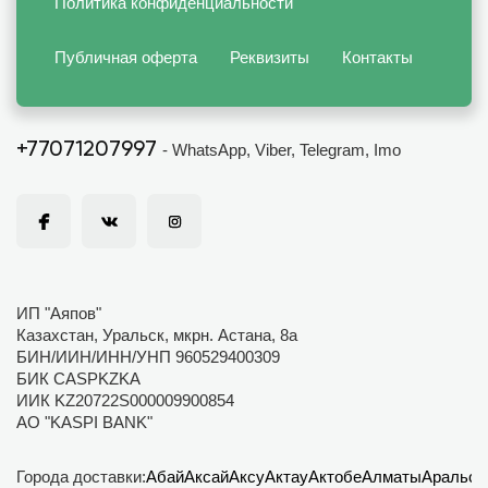
Политика конфиденциальности
Публичная оферта
Реквизиты
Контакты
+77071207997
- WhatsApp, Viber, Telegram, Imo
ИП "Аяпов"
Казахстан, Уральск, мкрн. Астана, 8а
БИН/ИИН/ИНН/УНП 960529400309
БИК CASPKZKA
ИИК KZ20722S000009900854
АО "KASPI BANK"
Города доставки:
Абай
Аксай
Аксу
Актау
Актобе
Алматы
Аральск