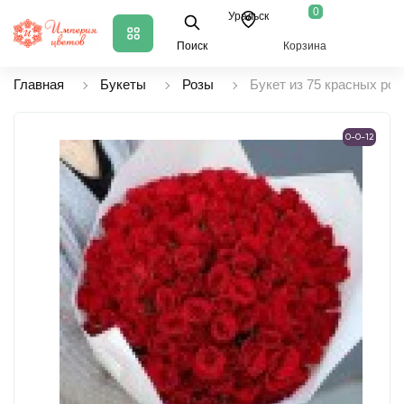
0
Уральск
Поиск
Корзина
Главная
Букеты
Розы
Букет из 75 красных роз
0-0-12