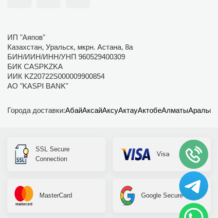
ИП "Аяпов"
Казахстан, Уральск, мкрн. Астана, 8а
БИН/ИИН/ИНН/УНП 960529400309
БИК CASPKZKA
ИИК KZ20722S000009900854
АО "KASPI BANK"
Города доставки:
Абай
Аксай
Аксу
Актау
Актобе
Алматы
Аральск
SSL Secure
Visa
Connection
MasterCard
Google Secure