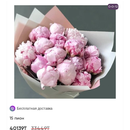
0-0-12
Бесплатная доставка
15 пион
40139₸
33449₸