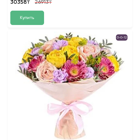
30358₸
26913₸
Купить
0-0-12