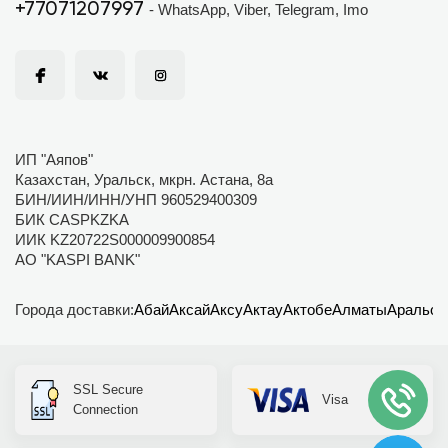
+77071207997
- WhatsApp, Viber, Telegram, Imo
ИП "Аяпов"
Казахстан, Уральск, мкрн. Астана, 8а
БИН/ИИН/ИНН/УНП 960529400309
БИК CASPKZKA
ИИК KZ20722S000009900854
АО "KASPI BANK"
Города доставки:
Абай
Аксай
Аксу
Актау
Актобе
Алматы
Аральск
SSL Secure
Visa
Connection