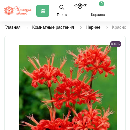
0
Уральск
Поиск
Корзина
Главная
Комнатные растения
Нерине
Красное
0-0-12