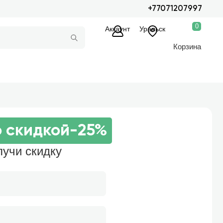
+77071207997
0
Аккаунт
Уральск
Корзина
о скидкой
-25%
лучи скидку