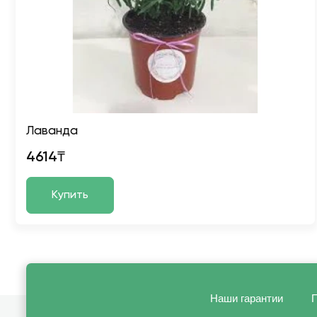
Лаванда
4614₸
Купить
Наши гарантии
П