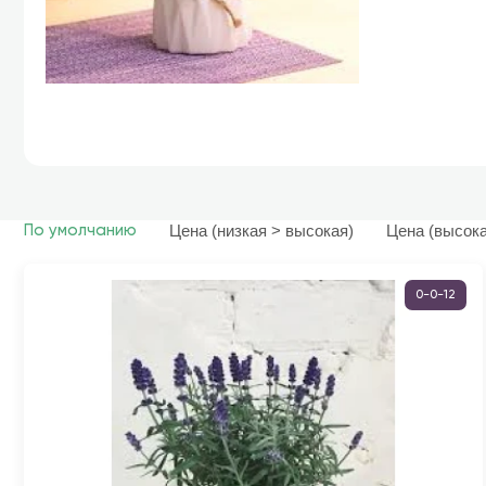
Цена (низкая > высокая)
Цена (высока
По умолчанию
0-0-12