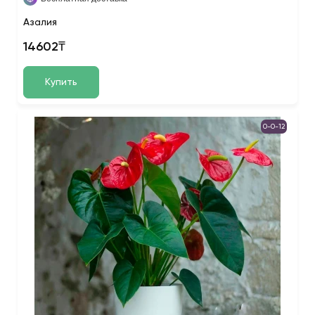
Азалия
14602₸
Купить
0-0-12