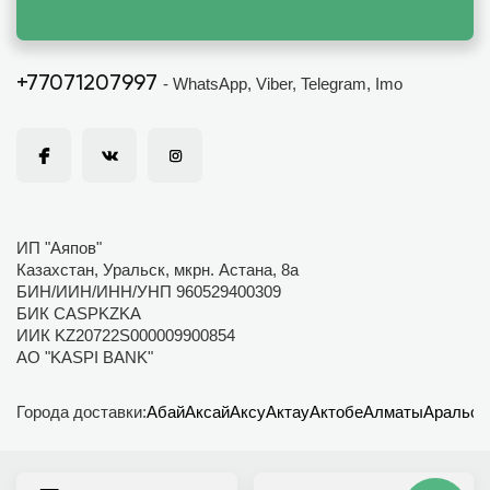
+77071207997
- WhatsApp, Viber, Telegram, Imo
ИП "Аяпов"
Казахстан, Уральск, мкрн. Астана, 8а
БИН/ИИН/ИНН/УНП 960529400309
БИК CASPKZKA
ИИК KZ20722S000009900854
АО "KASPI BANK"
Города доставки:
Абай
Аксай
Аксу
Актау
Актобе
Алматы
Аральск