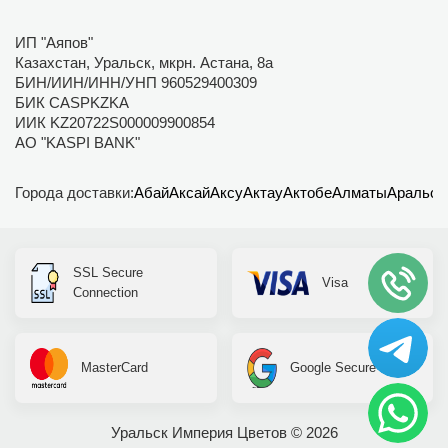
ИП "Аяпов"
Казахстан, Уральск, мкрн. Астана, 8а
БИН/ИИН/ИНН/УНП 960529400309
БИК CASPKZKA
ИИК KZ20722S000009900854
АО "KASPI BANK"
Города доставки:
Абай
Аксай
Аксу
Актау
Актобе
Алматы
Аральск
SSL Secure
Visa
Connection
MasterCard
Google Secure
Уральск Империя Цветов © 2026