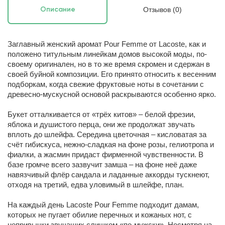
Отзывов (0)
Описание
Заглавный женский аромат Pour Femme от Lacoste, как и
положено титульным линейкам домов высокой моды, по-
своему оригинален, но в то же время скромен и сдержан в
своей буйной композиции. Его принято относить к весенним
подборкам, когда свежие фруктовые ноты в сочетании с
древесно-мускусной основой раскрываются особенно ярко.
Букет отталкивается от «трёх китов» – белой фрезии,
яблока и душистого перца, они же продолжат звучать
вплоть до шлейфа. Середина цветочная – кисловатая за
счёт гибискуса, нежно-сладкая на фоне розы, гелиотропа и
фиалки, а жасмин придаст фирменной чувственности. В
базе громче всего зазвучит замша – на фоне неё даже
навязчивый флёр сандала и ладанные аккорды тускнеют,
отходя на третий, едва уловимый в шлейфе, план.
На каждый день Lacoste Pour Femme подходит дамам,
которых не пугает обилие перечных и кожаных нот, с
непривычки звучащих слишком «по-мужски». Несмотря на