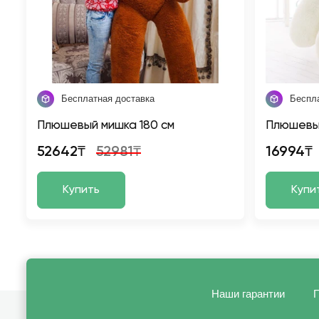
Бесплатная доставка
Беспл
Плюшевый мишка 180 см
Плюшевы
52642₸
52981₸
16994₸
Купить
Купи
Наши гарантии
П