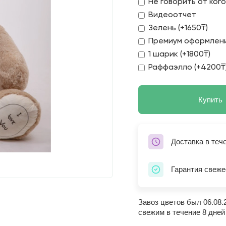
Не говорить от ког
Видеоотчет
Зелень (+1650₸)
Премиум оформлени
1 шарик (+1800₸)
Раффаэлло (+4200₸
Купить
Доставка в теч
Гарантия свеже
Завоз цветов был 06.08.
свежим в течение 8 дней