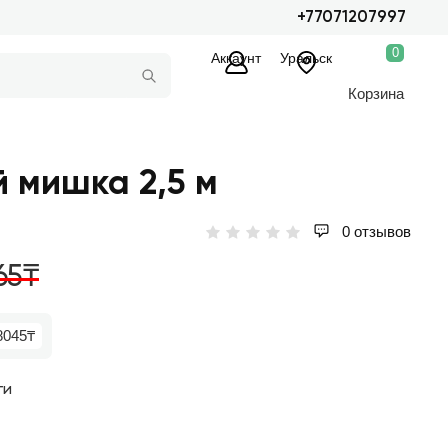
+77071207997
0
Аккаунт
Уральск
Корзина
 мишка 2,5 м
0 отзывов
65₸
8045₸
ги