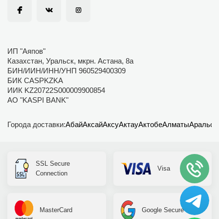
ИП "Аяпов"
Казахстан, Уральск, мкрн. Астана, 8а
БИН/ИИН/ИНН/УНП 960529400309
БИК CASPKZKA
ИИК KZ20722S000009900854
АО "KASPI BANK"
Города доставки:
Абай
Аксай
Аксу
Актау
Актобе
Алматы
Аральск
SSL Secure
Visa
Connection
MasterCard
Google Secure