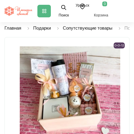
0
Уральск
Поиск
Корзина
Главная
Подарки
Сопутствующие товары
Пода
0-0-12