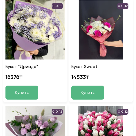
0-0-12
0-0-12
Букет "Дриада"
Букет Sweet
18378₸
14533₸
Купить
Купить
0-0-12
0-0-12