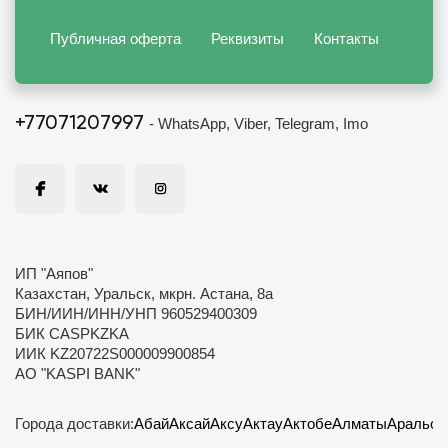
Публичная оферта
Реквизиты
Контакты
+77071207997
- WhatsApp, Viber, Telegram, Imo
ИП "Аяпов"
Казахстан, Уральск, мкрн. Астана, 8а
БИН/ИИН/ИНН/УНП 960529400309
БИК CASPKZKA
ИИК KZ20722S000009900854
АО "KASPI BANK"
Города доставки:
Абай
Аксай
Аксу
Актау
Актобе
Алматы
Аральск