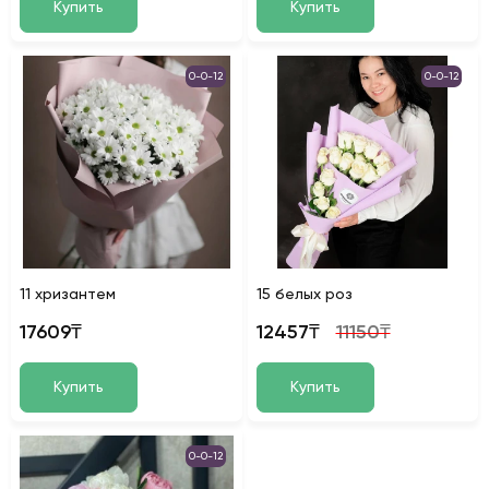
Купить
Купить
0-0-12
0-0-12
11 хризантем
15 белых роз
17609₸
12457₸
11150₸
Купить
Купить
0-0-12