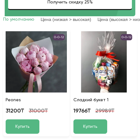
Цена (низкая > высокая)
Цена (высокая > низ
По умолчанию
0-0-12
0-0-12
Peones
Сладкий букет 1
31200₸
31000₸
19766₸
29989₸
Купить
Купить