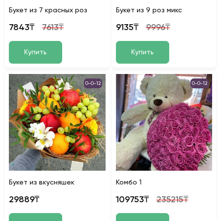
Букет из 7 красных роз
Букет из 9 роз микс
7843₸
7613₸
9135₸
9996₸
Купить
Купить
0-0-12
0-0-12
Букет из вкусняшек
Koмбo 1
29889₸
109753₸
235215₸