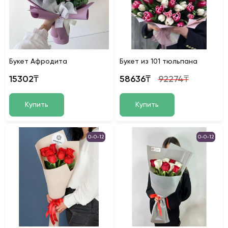
Букет Афродита
Букет из 101 тюльпана
15302₸
58636₸
92274₸
Купить
Купить
0-0-12
0-0-12